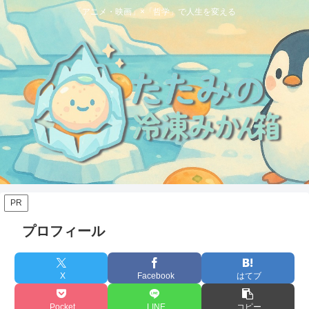
「アニメ・映画」×「哲学」で人生を変える
PR
プロフィール
X
Facebook
はてブ
Pocket
LINE
コピー