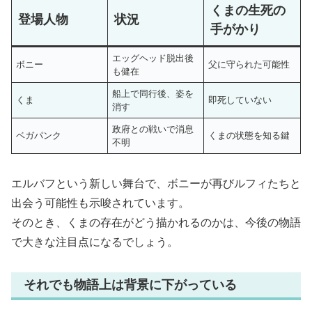
くまの生死の
登場人物
状況
手がかり
エッグヘッド脱出後
ボニー
父に守られた可能性
も健在
船上で同行後、姿を
くま
即死していない
消す
政府との戦いで消息
ベガパンク
くまの状態を知る鍵
不明
エルバフという新しい舞台で、ボニーが再びルフィたちと
出会う可能性も示唆されています。
そのとき、くまの存在がどう描かれるのかは、今後の物語
で大きな注目点になるでしょう。
それでも物語上は背景に下がっている