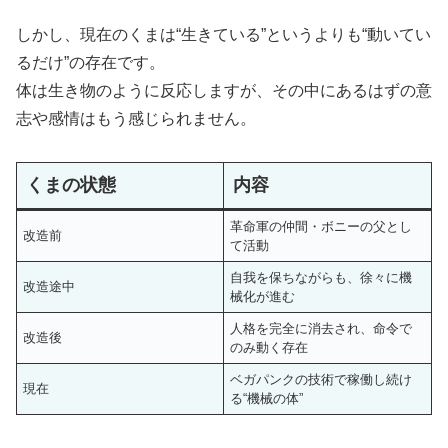
しかし、現在のくまは“生きている”というよりも“動いてい
るだけ”の存在です。
体は生き物のように反応しますが、その中にあるはずの意
志や感情はもう感じられません。
くまの状態
内容
革命軍の仲間・ボニーの父とし
改造前
て活動
自我を保ちながらも、徐々に機
改造途中
械化が進む
人格を完全に消去され、命令で
改造後
のみ動く存在
ベガパンクの技術で稼働し続け
現在
る“機械の体”