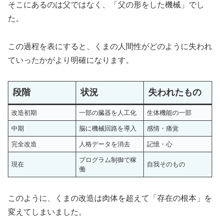
そこにあるのは父ではなく、「父の形をした機械」でし
た。
この過程を表にすると、くまの人間性がどのように失われ
ていったかがより明確になります。
段階
状況
失われたもの
改造初期
一部の臓器を人工化
生体機能の一部
中期
脳に機械回路を導入
感情・痛覚
完全改造
人格データを消去
記憶・心
プログラム制御で稼
現在
自我そのもの
働
このように、くまの改造は肉体を超えて「存在の根本」を
変えてしまいました。