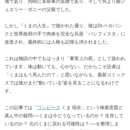
海であり、同時に革命軍の英雄であり、そして何より娘ジ
ュエリー・ボニーの父親でした。
しかし『くまの人生』で描かれた通り、彼はDr.ベガパン
クと世界政府の手で肉体を完全な兵器「パシフィスタ」に
改造され、最終的には人格も記憶も消されました。
これは物語の中でもはっきり「事実上の死」として扱われ
ています。体は動いても、心がない。だからこそ読者は
「くまはもう死んだの？」と思いながらも、最新コミック
スでは彼がまだ“動いている”姿を見ることになるわけで
す。
この記事では「
ワンピース
くま 現在」という検索意図ど
真ん中の疑問──くまは今どうなっているのか？ 生存して
いるのか？ 元のくまに戻れる可能性は？──を整理しま